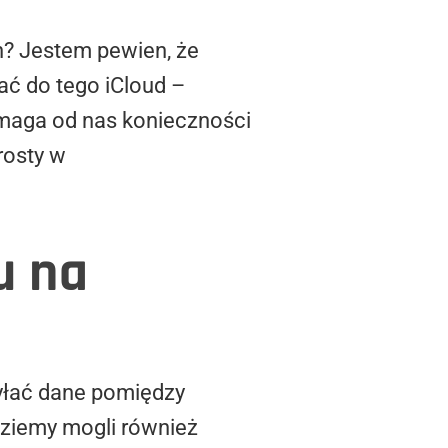
n? Jestem pewien, że
ać do tego iCloud –
ymaga od nas konieczności
rosty w
u na
yłać dane pomiędzy
ziemy mogli również