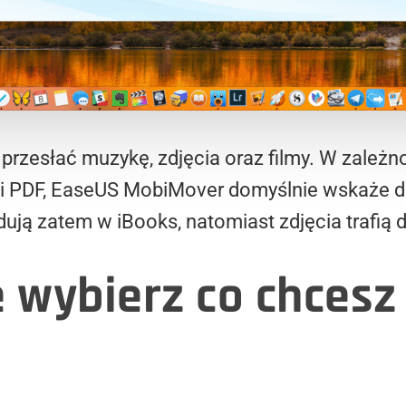
przesłać muzykę, zdjęcia oraz filmy. W zależno
ki PDF, EaseUS MobiMover domyślnie wskaże do
lądują zatem w iBooks, natomiast zdjęcia trafią
 wybierz co chcesz