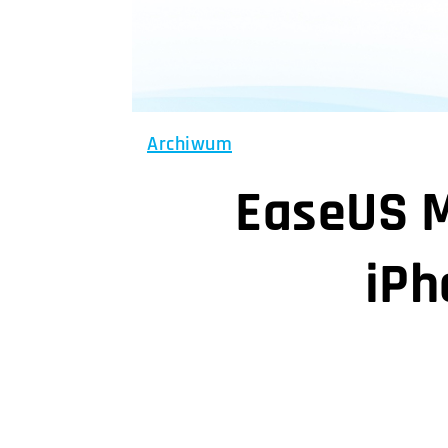
Archiwum
EaseUS M
iPh