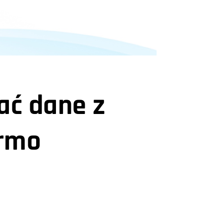
ać dane z
armo