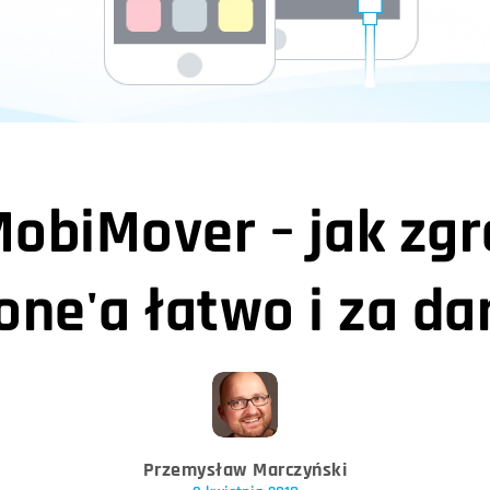
obiMover – jak zgr
one'a łatwo i za d
Przemysław Marczyński