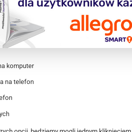
 na komputer
a na telefon
lefon
nych
ych opcji, będziemy mogli jednym kliknięciem w