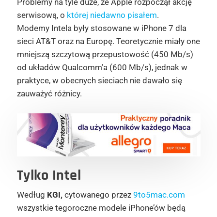
Problemy na tyle duże, że Apple rozpoczął akcję
serwisową, o
której niedawno pisałem
.
Modemy Intela były stosowane w iPhone 7 dla
sieci AT&T oraz na Europę. Teoretycznie miały one
mniejszą szczytową przepustowość (450 Mb/s)
od układów Qualcomm’a (600 Mb/s), jednak w
praktyce, w obecnych sieciach nie dawało się
zauważyć różnicy.
Tylko Intel
Według
KGI,
cytowanego przez
9to5mac.com
wszystkie tegoroczne modele iPhone’ów będą