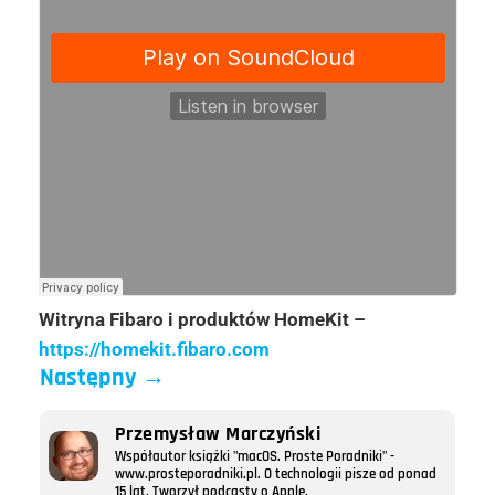
Witryna Fibaro i produktów HomeKit –
https://homekit.fibaro.com
Następny
→
Przemysław Marczyński
Współautor książki "macOS. Proste Poradniki" -
www.prosteporadniki.pl. O technologii pisze od ponad
15 lat. Tworzył podcasty o Apple.