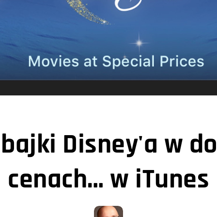
 bajki Disney'a w d
cenach… w iTunes