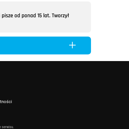
 pisze od ponad 15 lat. Tworzył
L
atności
e serwisu.