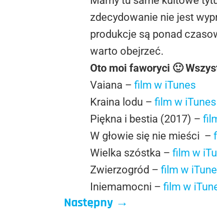
Mamy tu same kultowe tytuł
zdecydowanie nie jest wypr
produkcje są ponad czasowe
warto obejrzeć.
Oto moi faworyci 🙂 Wszystk
Vaiana –
film w iTunes
Kraina lodu –
film w iTunes
Piękna i bestia (2017) –
fi
W głowie się nie mieści –
Wielka szóstka –
film w iT
Zwierzogród –
film w iTun
Iniemamocni –
film w iTun
Następny
→