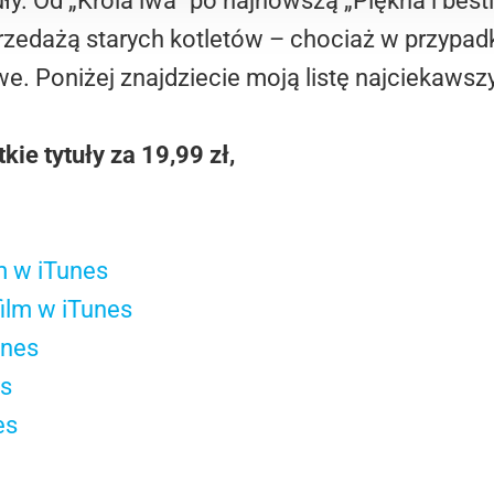
y. Od „Króla lwa” po najnowszą „Piękna i besti
zedażą starych kotletów – chociaż w przypadku 
. Poniżej znajdziecie moją listę najciekawszy
ie tytuły za 19,99 zł,
lm w iTunes
film w iTunes
unes
es
es