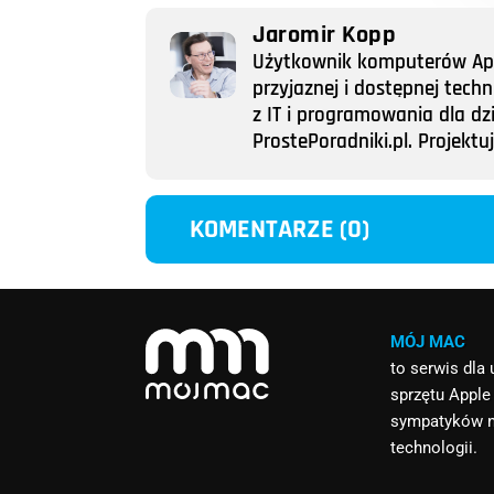
Jaromir Kopp
Użytkownik komputerów Appl
przyjaznej i dostępnej tech
z IT i programowania dla dz
ProstePoradniki.pl. Projek
KOMENTARZE (0)
MÓJ MAC
to serwis dla
sprzętu Apple
sympatyków 
technologii.