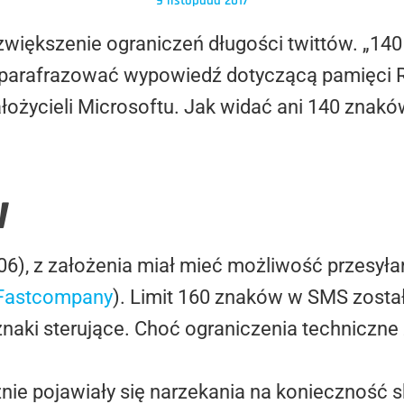
9 listopada 2017
 zwiększenie ograniczeń długości twittów. „1
 sparafrazować wypowiedź dotyczącą pamięci 
ożycieli Microsoftu. Jak widać ani 140 znakó
w
06), z założenia miał mieć możliwość przesył
Fastcompany
). Limit 160 znaków w SMS został
znaki sterujące. Choć ograniczenia techniczne z
znie pojawiały się narzekania na konieczność 