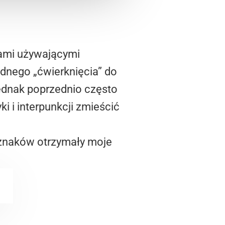
jami używającymi
jednego „ćwierknięcia” do
Jednak poprzednio często
i i interpunkcji zmieścić
0 znaków otrzymały moje