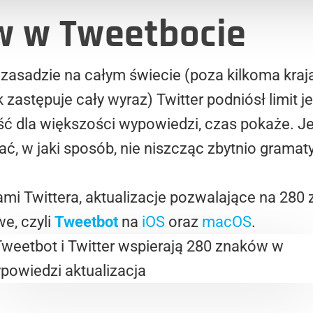
w w Tweetbocie
w zasadzie na całym świecie (poza kilkoma kra
 zastępuje cały wyraz) Twitter podniósł limit 
ość dla większości wypowiedzi, czas pokaże. 
 w jaki sposób, nie niszcząc zbytnio gramatyk
jami Twittera, aktualizacje pozwalające na 28
we, czyli
Tweetbot
na
iOS
oraz
macOS
.