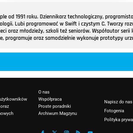
e od 1991 roku. Dziennikarz technologiczny, programist
nologii. Lubi programować w Swift i czystym C. Tworzy roz
ieci oraz młodzieży, szkoli też seniorów. Współautor ser
tuje, programuje oraz samodzielnie wykonuje prototypy u
O nas
 użytkowników
Współpraca
Napisz do nas
 oraz
Proste poradniki
Fotogenia
nowych
Archiwum Magzynu
Polityka pryw