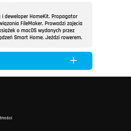
a i deweloper HomeKit. Propagator
wiązania FileMaker. Prowadzi zajęcia
ii książek o macOS wydanych przez
rządzeń Smart Home. Jeździ rowerem.
L
atności