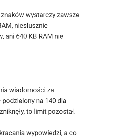
40 znaków wystarczy zawsze
RAM, niesłusznie
w, ani 640 KB RAM nie
ania wiadomości za
 podzielony na 140 dla
niknęły, to limit pozostał.
skracania wypowiedzi, a co