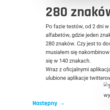
280 znakó
Po fazie testów, od 2 dni 
alfabetów, gdzie jeden znak
280 znaków. Czy jest to d
musiałem się nakombinować,
się w 140 znakach.
Wraz z oficjalnymi aplikac
ulubione aplikacje twittero
Następny
→