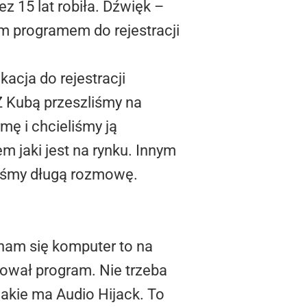
 15 lat robiła. Dźwięk –
zym programem do rejestracji
kacja do rejestracji
Z Kubą przeszliśmy na
mę i chcieliśmy ją
 jaki jest na rynku. Innym
liśmy długą rozmowę.
 nam się komputer to na
rował program. Nie trzeba
akie ma Audio Hijack. To