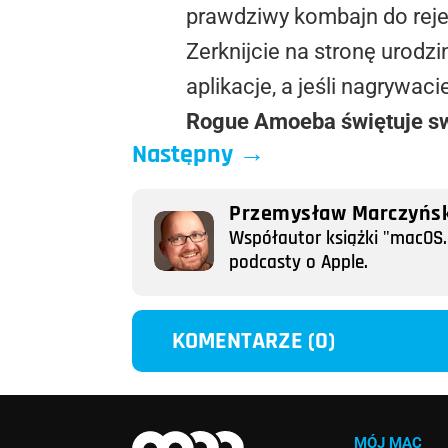
prawdziwy kombajn do rejes
Zerknijcie na stronę urod
aplikacje, a jeśli nagrywa
Rogue Amoeba świętuje sw
Następny
→
Przemysław Marczyńsk
Współautor książki "macOS. 
podcasty o Apple.
KOMENTARZE (0)
MÓJ MAC