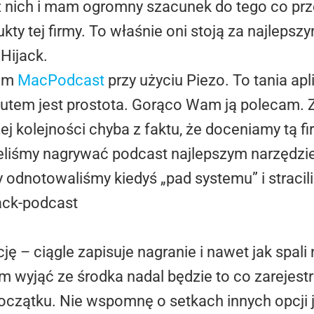
 nich i mam ogromny szacunek do tego co przez
ukty tej firmy. To właśnie oni stoją za najleps
Hijack.
łem
MacPodcast
przy użyciu Piezo. To tania apli
tutem jest prostota. Gorąco Wam ją polecam. 
j kolejności chyba z faktu, że doceniamy tą fir
eliśmy nagrywać podcast najlepszym narzędziem
 odnotowaliśmy kiedyś „pad systemu” i straci
ę – ciągle zapisuje nagranie i nawet jak spali
am wyjąć ze środka nadal będzie to co zarejest
oczątku. Nie wspomnę o setkach innych opcji j