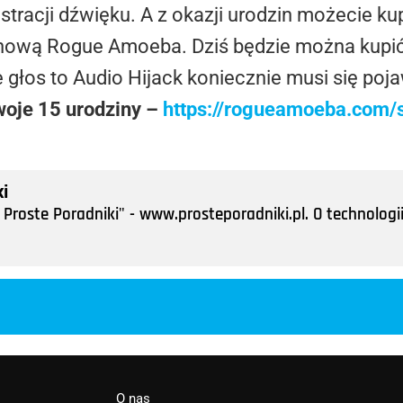
tracji dźwięku. A z okazji urodzin możecie kup
zinową Rogue Amoeba. Dziś będzie można kupić
cie głos to Audio Hijack koniecznie musi się po
oje 15 urodziny –
https://rogueamoeba.com/s
i
Proste Poradniki" - www.prosteporadniki.pl. O technologii
O nas