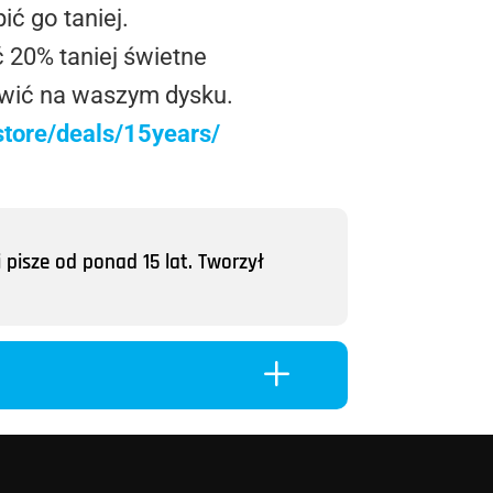
ić go taniej.
 20% taniej świetne
jawić na waszym dysku.
tore/deals/15years/
 pisze od ponad 15 lat. Tworzył
L