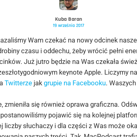
Kuba Baran
19 września 2017
kazaliśmy Wam czekać na nowy odcinek nasze
obiny czasu i oddechu, żeby wrócić pełni energ
inków. Już jutro będzie na Was czekała świe
zeszłotygodniowym keynote Apple. Liczymy na 
na
Twitterze
jak
grupie na Facebooku
. Waszych 
 zmieniła się również oprawa graficzna. Odśw
 postanowiliśmy pojawić się na kolejnej platfo
j liczby słuchaczy i dla części z Was może ok
wania naszych treści. Tak, MacPodcast trafi