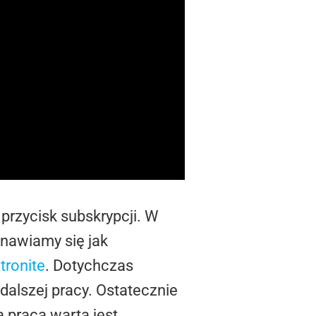
 przycisk subskrypcji. W
anawiamy się jak
tronite
. Dotychczas
alszej pracy. Ostatecznie
 praca warta jest