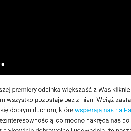
jszej premiery odcinka większość z Was kliknie
orm wszystko pozostaje bez zmian. Wciąż zast
się dobrym duchom, które
wspierają nas na Pa
bezinteresownością, co mocno nakręca nas do d
t całkowicie dobrowolne i udowadnia, że nasza