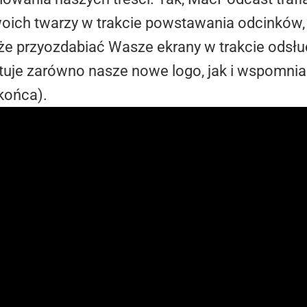
woich twarzy w trakcie powstawania odcinków
oże przyozdabiać Wasze ekrany w trakcie odsł
ntuje zarówno nasze nowe logo, jak i wspomnia
 końca).