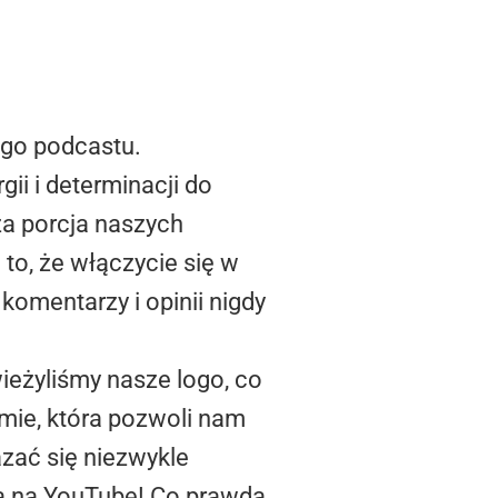
go podcastu.
ii i determinacji do
ża porcja naszych
to, że włączycie się w
komentarzy i opinii nigdy
ieżyliśmy nasze logo, co
rmie, która pozwoli nam
azać się niezwykle
a na YouTube! Co prawda