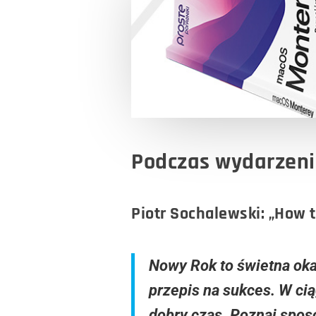
Podczas wydarzeni
Piotr Sochalewski: „How 
Nowy Rok to świetna okaz
przepis na sukces. W cią
dobry czas. Poznaj spos