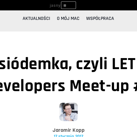
^
AKTUALNOŚCI
O MÓJ MAC
WSPÓŁPRACA
siódemka, czyli LET
evelopers Meet-up 
Jaromir Kopp
17 stycznia 2017