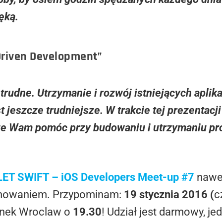
ęką.
Driven Development”
trudne. Utrzymanie i rozwój istniejących aplikac
t jeszcze trudniejsze. W trakcie tej prezentacj
e Wam pomóc przy budowaniu i utrzymaniu p
LET SWIFT – iOS Developers Meet-up #7
nawet
amowaniem. Przypominam:
19 stycznia 2016 (
c
Rynek Wroclaw o
19.30
! Udział jest darmowy, jed