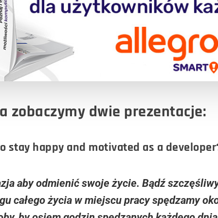
a zobaczymy dwie prezentacje:
to stay happy and motivated as a developer
ja aby odmienić swoje życie. Bądź szczęśliwy.
gu całego życia w miejscu pracy spędzamy okoł
oby, by osiem godzin spędzanych każdego dnia