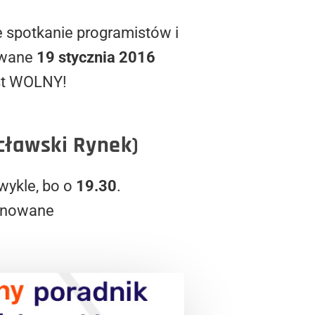
e spotkanie programistów i
owane
19 stycznia 2016
st WOLNY!
cławski Rynek)
wykle, bo o
19.30
.
lanowane