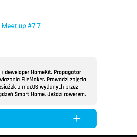
a i deweloper HomeKit. Propagator
wiązania FileMaker. Prowadzi zajęcia
ii książek o macOS wydanych przez
rządzeń Smart Home. Jeździ rowerem.
L