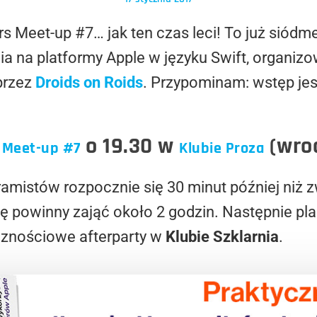
 Meet-up #7… jak ten czas leci! To już siódm
 na platformy Apple w języku Swift, organiz
przez
Droids on Roids
. Przypominam: wstęp je
o 19.30 w
(wro
s Meet-up #7
Klubie Proza
amistów rozpocznie się 30 minut później niż z
ję powinny zająć około 2 godzin. Następnie p
czności
owe afterparty w
Klubie Szklarnia
.