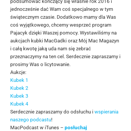
podsumować kończący się właśnie rok 2016 i
jednocześnie dać Wam coś specjalnego w tym
świątecznym czasie. Dodatkowo mamy dla Was
coś wyjątkowego, chcemy wesprzeć program
Pajacyk dzięki Waszej pomocy. Wystawiliśmy na
aukcjach kubki MacGadki oraz Mój Mac Magazyn
i całą kwotę jaką uda nam się zebrać
przeznaczymy na ten cel. Serdecznie zapraszamy i
prosimy Was o licytowanie.
Aukcje:
Kubek 1
Kubek 2
Kubek 3
Kubek 4
Serdecznie zapraszamy do odsłuchu i
wspierania
naszego podcastu
!
MacPodcast w iTunes –
posłuchaj