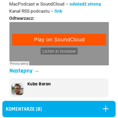
MacPodcast w SoundCloud –
odwiedź stronę
Kanał RSS podcastu –
link
Odtwarzacz:
Następny
→
Kuba Baran
L
KOMENTARZE (8)