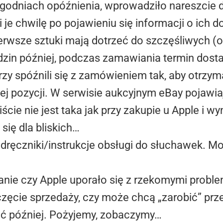
 tygodniach opóźnienia, wprowadziło nareszcie
i je chwilę po pojawieniu się informacji o ich d
ierwsze sztuki mają dotrzeć do szczęśliwych 
odzin później, podczas zamawiania termin dosta
rzy spóźnili się z zamówieniem tak, aby otrzym
ej pozycji. W serwisie aukcyjnym eBay pojawiaj
cie nie jest taka jak przy zakupie u Apple i w
 się dla bliskich…
dręczniki/instrukcje obsługi do słuchawek. Mo
anie czy Apple uporało się z rzekomymi proble
zęcie sprzedaży, czy może chcą „zarobić” prz
ć później. Pożyjemy, zobaczymy…