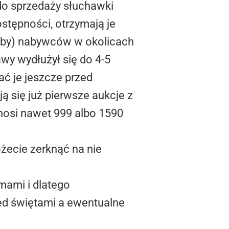
 do sprzedaży słuchawki
ostępności, otrzymają je
(oby) nabywców w okolicach
wy wydłużył się do 4-5
ać je jeszcze przed
ą się już pierwsze aukcje z
ynosi nawet 999 albo 1590
żecie zerknąć na nie
mami i dlatego
ed świętami a ewentualne