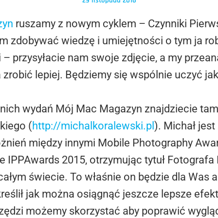
29 listopada 2016
zyn
ruszamy z nowym cyklem – Czynniki Pierw
 zdobywać wiedzę i umiejętności o tym ja rob
i – przysyłacie nam swoje zdjęcie, a my przean
zrobić lepiej. Będziemy się wspólnie uczyć jak
dnich wydań Mój Mac Magazyn znajdziecie tam 
kiego (
http://michalkoralewski.pl
). Michał jes
żnień między innymi Mobile Photography Award
e IPPAwards 2015, otrzymując tytuł Fotografa 
całym świecie. To właśnie on będzie dla Was a
kreślił jak można osiągnąć jeszcze lepsze efekt
arzędzi możemy skorzystać aby poprawić wygląd