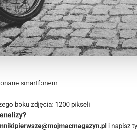
wykonane smartfonem
ego boku zdjęcia: 1200 pikseli
analizy?
ynnikipierwsze@mojmacmagazyn.pl
i napisz t