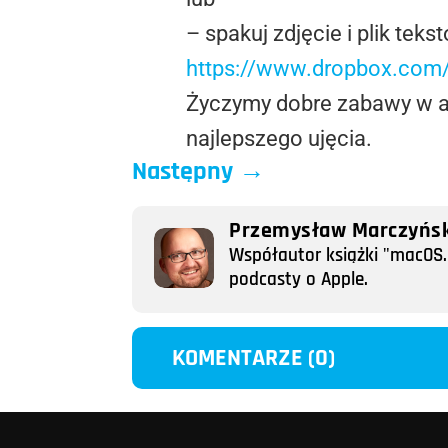
– spakuj zdjęcie i plik te
https://www.dropbox.co
Życzymy dobre zabawy w an
najlepszego ujęcia.
Następny
→
Przemysław Marczyńsk
Współautor książki "macOS. 
podcasty o Apple.
KOMENTARZE (0)