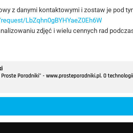
kstowy z danymi kontaktowymi i zostaw je pod 
m/request/LbZqhn0gBYHYaeZ0Eh6W
alizowaniu zdjęć i wielu cennych rad podczas
i
Proste Poradniki" - www.prosteporadniki.pl. O technologii