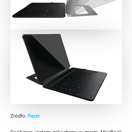
Zródło:
Razer
Osobiście jestem zakochany w moim MacBook