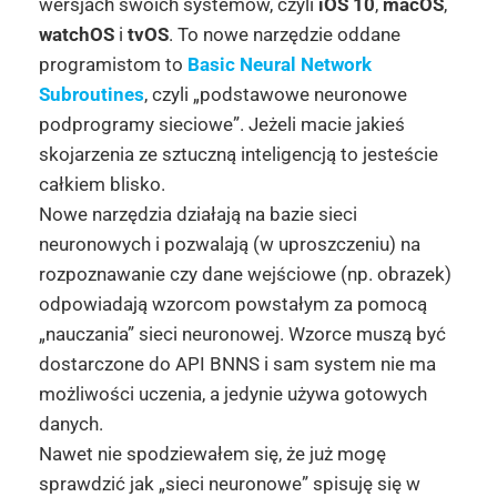
wersjach swoich systemów, czyli
iOS 10
,
macOS
,
watchOS
i
tvOS
. To nowe narzędzie oddane
programistom to
Basic Neural Network
Subroutines
, czyli „podstawowe neuronowe
podprogramy sieciowe”. Jeżeli macie jakieś
skojarzenia ze sztuczną inteligencją to jesteście
całkiem blisko.
Nowe narzędzia działają na bazie sieci
neuronowych i pozwalają (w uproszczeniu) na
rozpoznawanie czy dane wejściowe (np. obrazek)
odpowiadają wzorcom powstałym za pomocą
„nauczania” sieci neuronowej. Wzorce muszą być
dostarczone do API BNNS i sam system nie ma
możliwości uczenia, a jedynie używa gotowych
danych.
Nawet nie spodziewałem się, że już mogę
sprawdzić jak „sieci neuronowe” spisuję się w