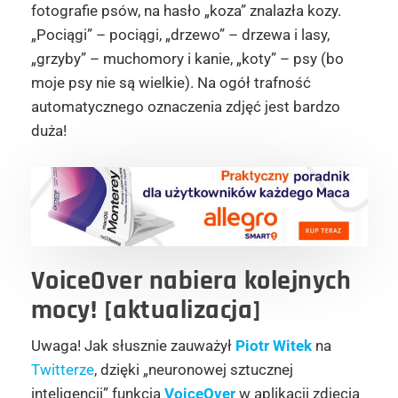
fotografie psów, na hasło „koza” znalazła kozy.
„Pociągi” – pociągi, „drzewo” – drzewa i lasy,
„grzyby” – muchomory i kanie, „koty” – psy (bo
moje psy nie są wielkie). Na ogół trafność
automatycznego oznaczenia zdjęć jest bardzo
duża!
VoiceOver nabiera kolejnych
mocy! [aktualizacja]
Uwaga! Jak słusznie zauważył
Piotr Witek
na
Twitterze
, dzięki „neuronowej sztucznej
inteligencji” funkcja
VoiceOver
w aplikacji zdjęcia