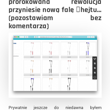
prorokowana rewolucja
przyniesie nową falę hejtu…
(pozostawiam bez
komentarza)
Prywatnie jeszcze do niedawna byłem