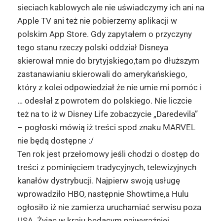
sieciach kablowych ale nie uświadczymy ich ani na
Apple TV ani też nie pobierzemy aplikacji w
polskim App Store. Gdy zapytałem o przyczyny
tego stanu rzeczy polski oddział Disneya
skierował mnie do brytyjskiego,tam po dłuższym
zastanawianiu skierowali do amerykańskiego,
który z kolei odpowiedział że nie umie mi pomóc i
… odesłał z powrotem do polskiego. Nie liczcie
też na to iż w Disney Life zobaczycie „Daredevila”
– pogłoski mówią iż treści spod znaku MARVEL
nie będą dostępne :/
Ten rok jest przełomowy jeśli chodzi o dostęp do
treści z pominięciem tradycyjnych, telewizyjnych
kanałów dystrybucji. Najpierw swoją usługę
wprowadziło HBO, następnie Showtime,a Hulu
ogłosiło iż nie zamierza uruchamiać serwisu poza
USA. Żyjąc w kraju będącym najwyraźniej