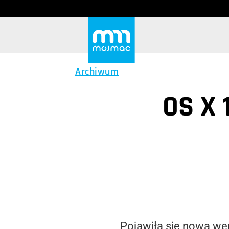
Archiwum
OS X 
Pojawiła się nowa we