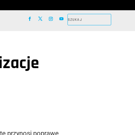
izacje
ite przynosi poprawę