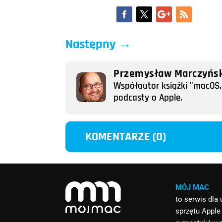
Następny
→
Przemysław Marczyńsk
Współautor książki "macOS. 
podcasty o Apple.
KOMENTARZE (0)
MÓJ MAC
to serwis dla
sprzętu Apple