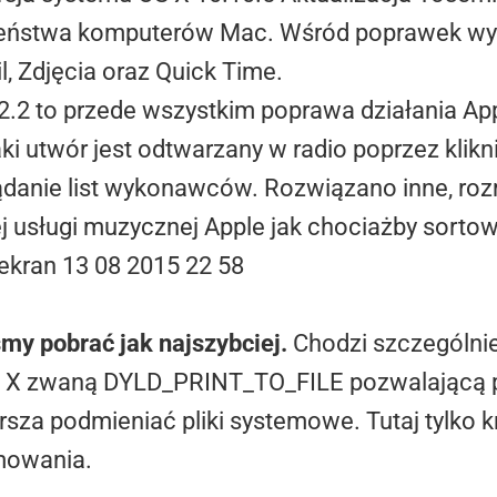
czeństwa komputerów Mac. Wśród poprawek wy
, Zdjęcia oraz Quick Time.
2.2 to przede wszystkim poprawa działania Ap
i utwór jest odtwarzany w radio poprzez klikn
lądanie list wykonawców. Rozwiązano inne, ro
 usługi muzycznej Apple jak chociażby sorto
my pobrać jak najszybciej.
Chodzi szczególnie
 X zwaną DYLD_PRINT_TO_FILE pozwalającą p
sza podmieniać pliki systemowe. Tutaj tylko kr
mowania.