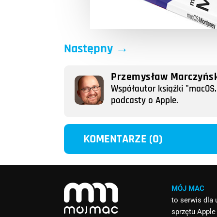
Następny
→
Przemysław Marczyńsk
Współautor książki "macOS. 
podcasty o Apple.
KOMENTARZE (0)
MÓJ MAC
to serwis dla
sprzętu Apple