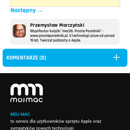
Następny
→
Przemysław Marczyński
Współautor książki "macOS. Proste Poradniki" -
www.prosteporadniki.pl. O technologii pisze od ponad
15 lat. Tworzył podcasty o Apple.
L
KOMENTARZE (0)
MÓJ MAC
to serwis dla użytkowników sprzętu Apple oraz
sympatyków nowych technologii.