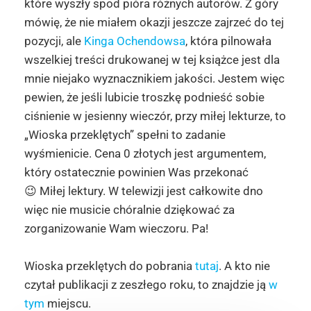
które wyszły spod pióra różnych autorów. Z góry
mówię, że nie miałem okazji jeszcze zajrzeć do tej
pozycji, ale
Kinga Ochendowsa
, która pilnowała
wszelkiej treści drukowanej w tej książce jest dla
mnie niejako wyznacznikiem jakości. Jestem więc
pewien, że jeśli lubicie troszkę podnieść sobie
ciśnienie w jesienny wieczór, przy miłej lekturze, to
„Wioska przeklętych” spełni to zadanie
wyśmienicie. Cena 0 złotych jest argumentem,
który ostatecznie powinien Was przekonać
😉 Miłej lektury. W telewizji jest całkowite dno
więc nie musicie chóralnie dziękować za
zorganizowanie Wam wieczoru. Pa!
Wioska przeklętych do pobrania
tutaj
. A kto nie
czytał publikacji z zeszłego roku, to znajdzie ją
w
tym
miejscu.