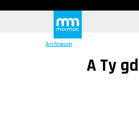
Archiwum
A Ty g