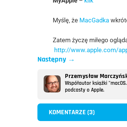
MyApple
–
klik
Myślę, że
MacGadka
wkrótc
Zatem życzę miłego ogląda
http://www.apple.com/app
Następny
→
Przemysław Marczyńsk
Współautor książki "macOS. 
podcasty o Apple.
KOMENTARZE (3)