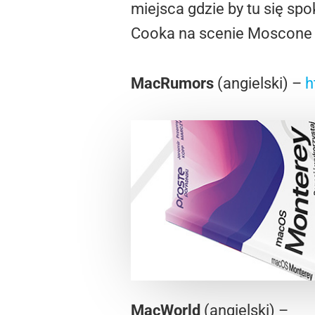
miejsca gdzie by tu się spo
Cooka na scenie Moscone Ce
MacRumors
(angielski) –
h
MacWorld
(angielski) –