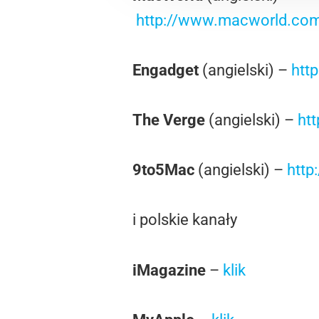
http://www.macworld.com
Engadget
(angielski) –
htt
The Verge
(angielski) –
htt
9to5Mac
(angielski) –
http
i polskie kanały
iMagazine
–
klik