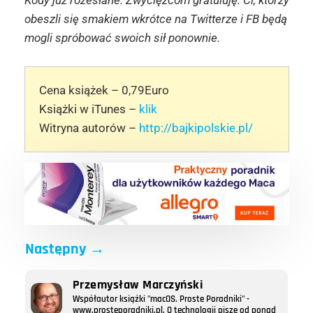
Kody już rozesłane. Zwycięzcom gratuluję. Ci, którzy
obeszli się smakiem wkrótce na Twitterze i FB będą
mogli spróbować swoich sił ponownie.
Cena książek – 0,79Euro
Książki w iTunes –
klik
Witryna autorów –
http://bajkipolskie.pl/
Następny
→
Przemysław Marczyński
Współautor książki "macOS. Proste Poradniki" -
www.prosteporadniki.pl. O technologii pisze od ponad