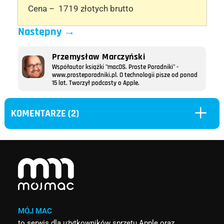
Cena – 1719 złotych brutto
Następny
→
Przemysław Marczyński
Współautor książki "macOS. Proste Poradniki" -
www.prosteporadniki.pl. O technologii pisze od ponad
15 lat. Tworzył podcasty o Apple.
L
KOMENTARZE (2)
MÓJ MAC
to serwis dla użytkowników sprzętu Apple oraz