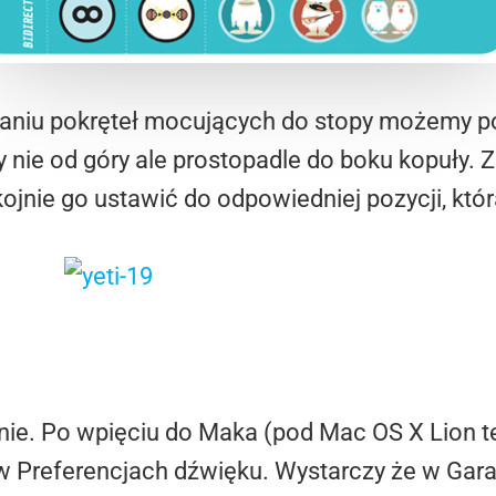
aniu pokręteł mocujących do stopy możemy po
ie od góry ale prostopadle do boku kopuły. Zat
ojnie go ustawić do odpowiedniej pozycji, która
ie. Po wpięciu do Maka (pod Mac OS X Lion t
y w Preferencjach dźwięku. Wystarczy że w Ga