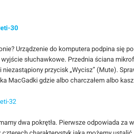
ie? Urządzenie do komputera podpina się po 
 wyjście słuchawkowe. Przednia ściana mikrof
niezastąpiony przycisk „Wycisz” (Mute). Spra
ka MacGadki gdzie albo charczałem albo kasz
u mamy dwa pokrętła. Pierwsze odpowiada za 
 z czterech charakterystyk jaką możemy ustali