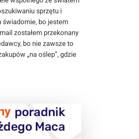
wiele wspólnego ze światem
szukiwaniu sprzętu i
 świadomie, bo jestem
-mail zostałem przekonany
edawcy, bo nie zawsze to
zakupów „na oślep”, gdzie