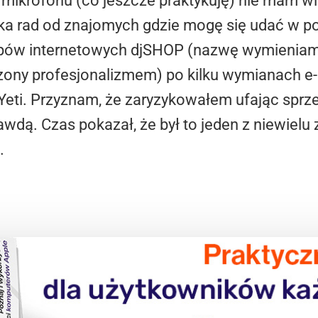
o mikrofonu (co jeszcze praktykuję) nie mam 
a rad od znajomych gdzie mogę się udać w po
epów internetowych djSHOP (nazwę wymieniam
ony profesjonalizmem) po kilku wymianach e
Yeti. Przyznam, że zaryzykowałem ufając sprz
wdą. Czas pokazał, że był to jeden z niewielu 
.