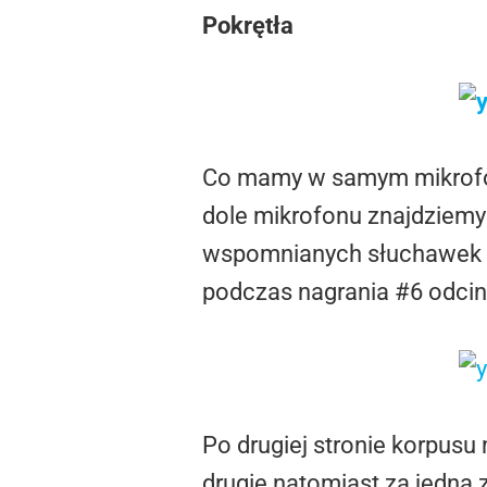
Pokrętła
Co mamy w samym mikrofon
dole mikrofonu znajdziemy
wspomnianych słuchawek i 
podczas nagrania #6 odcin
Po drugiej stronie korpus
drugie natomiast za jedną