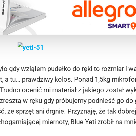
o gdy wziąłem pudełko do ręki to rozmiar i wa
ęt, a tu… prawdziwy kolos. Ponad 1,5kg mikrof
Trudno ocenić mi materiał z jakiego został wyk
 zresztą w ręku gdy próbujemy podnieść go do 
ć, że sprzęt ani drgnie. Przyznaję, że tak dobre
ogarniającej miernoty, Blue Yeti zrobił na mn