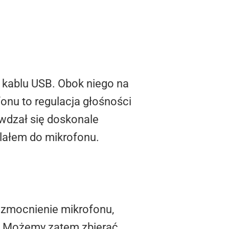
kablu USB. Obok niego na
onu to regulacja głośności
wdzał się doskonale
lałem do mikrofonu.
wzmocnienie mikrofonu,
ć. Możemy zatem zbierać