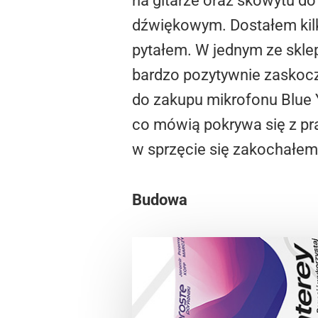
na gitarze oraz skowytu d
dźwiękowym. Dostałem kilk
pytałem. W jednym ze skl
bardzo pozytywnie zaskocz
do zakupu mikrofonu Blue 
co mówią pokrywa się z pra
w sprzęcie się zakochałem
Budowa