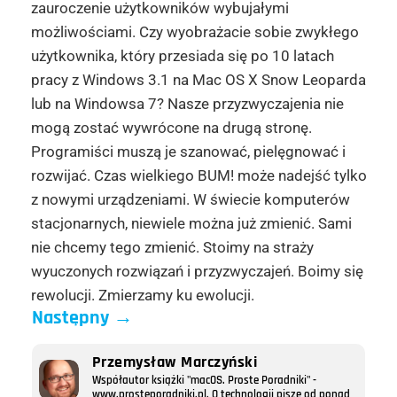
zauroczenie użytkowników wybujałymi
możliwościami. Czy wyobrażacie sobie zwykłego
użytkownika, który przesiada się po 10 latach
pracy z Windows 3.1 na Mac OS X Snow Leoparda
lub na Windowsa 7? Nasze przyzwyczajenia nie
mogą zostać wywrócone na drugą stronę.
Programiści muszą je szanować, pielęgnować i
rozwijać. Czas wielkiego BUM! może nadejść tylko
z nowymi urządzeniami. W świecie komputerów
stacjonarnych, niewiele można już zmienić. Sami
nie chcemy tego zmienić. Stoimy na straży
wyuczonych rozwiązań i przyzwyczajeń. Boimy się
rewolucji. Zmierzamy ku ewolucji.
Następny
→
Przemysław Marczyński
Współautor książki "macOS. Proste Poradniki" -
www.prosteporadniki.pl. O technologii pisze od ponad