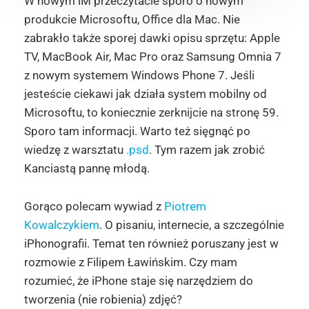
W nowym iM przeczytacie sporo o nowym
produkcie Microsoftu, Office dla Mac. Nie
zabrakło także sporej dawki opisu sprzętu: Apple
TV, MacBook Air, Mac Pro oraz Samsung Omnia 7
z nowym systemem Windows Phone 7. Jeśli
jesteście ciekawi jak działa system mobilny od
Microsoftu, to koniecznie zerknijcie na stronę 59.
Sporo tam informacji. Warto też sięgnąć po
wiedzę z warsztatu
.psd
. Tym razem jak zrobić
Kanciastą pannę młodą.
Gorąco polecam wywiad z
Piotrem
Kowalczykiem
. O pisaniu, internecie, a szczególnie
iPhonografii. Temat ten również poruszany jest w
rozmowie z Filipem Ławińskim. Czy mam
rozumieć, że iPhone staje się narzędziem do
tworzenia (nie robienia) zdjęć?