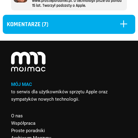
www.prosteporadniki.pl. O technologii pisze od ponad
15 lat. Tworzył podcasty o Apple.
L
KOMENTARZE (7)
MÓJ MAC
to serwis dla użytkowników sprzętu Apple oraz
sympatyków nowych technologii.
O nas
Współpraca
Proste poradniki
Archiwum Magzynu