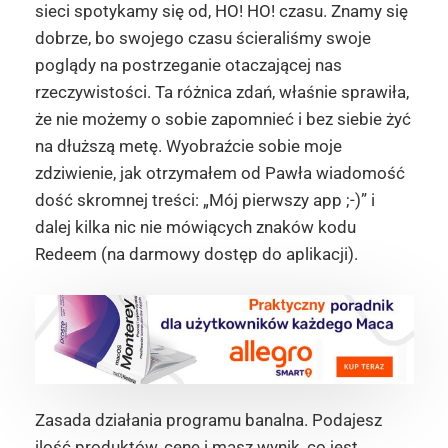
sieci spotykamy się od, HO! HO! czasu. Znamy się
dobrze, bo swojego czasu ścieraliśmy swoje
poglądy na postrzeganie otaczającej nas
rzeczywistości. Ta różnica zdań, właśnie sprawiła,
że nie możemy o sobie zapomnieć i bez siebie żyć
na dłuższą metę. Wyobraźcie sobie moje
zdziwienie, jak otrzymałem od Pawła wiadomość
dość skromnej treści: „Mój pierwszy app ;-)” i
dalej kilka nic nie mówiących znaków kodu
Redeem (na darmowy dostęp do aplikacji).
Zasada działania programu banalna. Podajesz
ilość produktów, cenę i masz wynik, co jest