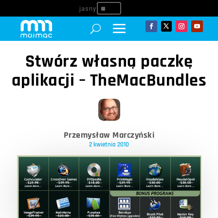
^
Stwórz własną paczkę
aplikacji – TheMacBundles
Przemysław Marczyński
2 kwietnia 2010