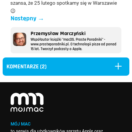
szansa, że 25 lutego spotkamy się w Warszawie
😉
Następny
→
Przemysław Marczyński
Współautor książki "macOS. Proste Poradniki" -
www.prosteporadniki.pl. O technologii pisze od ponad
15 lat. Tworzył podcasty o Apple.
L
KOMENTARZE (2)
MÓJ MAC
to serwis dla użytkowników sprzętu Apple oraz