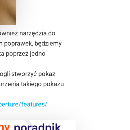
ównież narzędzia do
ich poprawek, będziemy
ta poprzez jedno
ogli stworzyć pokaz
worzenia takiego pokazu
erture/features/