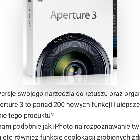
rsję swojego narzędzia do retuszu oraz organ
erture 3 to ponad 200 nowych funkcji i uleps
nie tego produktu?
nam podobnie jak iPhoto na rozpoznawanie tw
ęto również funkcję geolokacji zrobionych zdję