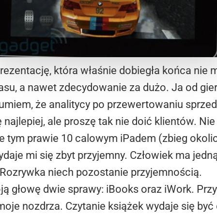
ezentację, która właśnie dobiegła końca nie m
su, a nawet zdecydowanie za dużo. Ja od gie
umiem, że analitycy po przewertowaniu sprzed
ę najlepiej, ale proszę tak nie doić klientów. 
e tym prawie 10 calowym iPadem (zbieg okoli
aje mi się zbyt przyjemny. Człowiek ma jedną p
. Rozrywka niech pozostanie przyjemnością.
ją głowę dwie sprawy: iBooks oraz iWork. Przy
moje nozdrza. Czytanie książek wydaje się być