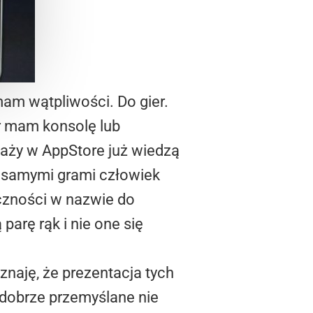
am wątpliwości. Do gier.
r mam konsolę lub
aży w AppStore już wiedzą
Nie samymi grami człowiek
czności w nazwie do
arę rąk i nie one się
znaję, że prezentacja tych
 dobrze przemyślane nie