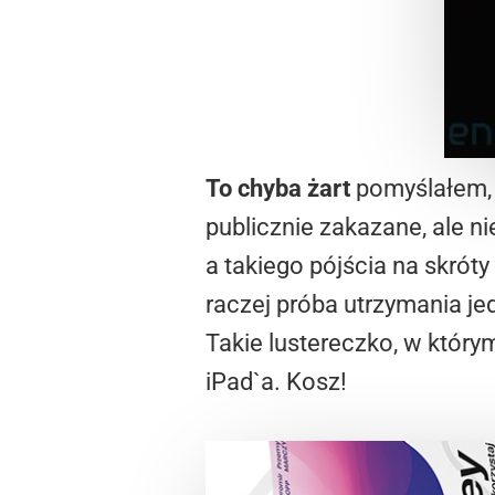
To chyba żart
pomyślałem, 
publicznie zakazane, ale ni
a takiego pójścia na skró
raczej próba utrzymania j
Takie lustereczko, w który
iPad`a. Kosz!