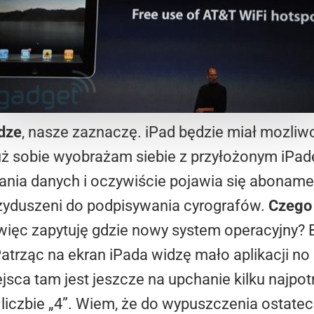
ądze
, nasze zaznaczę. iPad będzie miał mozli
uż sobie wyobrażam siebie z przyłożonym iPad
nia danych i oczywiście pojawia się abonament
zyduszeni do podpisywania cyrografów.
Czego 
k więc zapytuję gdzie nowy system operacyjny? 
Patrząc na ekran iPada widzę mało aplikacji no 
ca tam jest jeszcze na upchanie kilku najpotr
 liczbie „4”. Wiem, że do wypuszczenia ostate