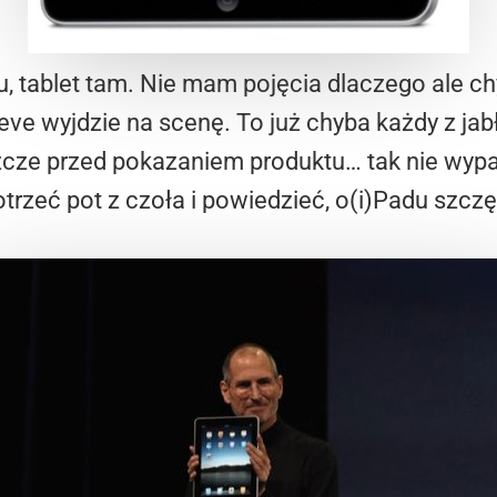
tu, tablet tam. Nie mam pojęcia dlaczego ale ch
ve wyjdzie na scenę. To już chyba każdy z jab
cze przed pokazaniem produktu… tak nie wypad
otrzeć pot z czoła i powiedzieć, o(i)Padu szczęk