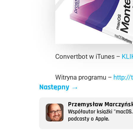
Convertbot w iTunes
–
KLI
Witryna programu
–
http:/
Następny
→
Przemysław Marczyńsk
Współautor książki "macOS. 
podcasty o Apple.