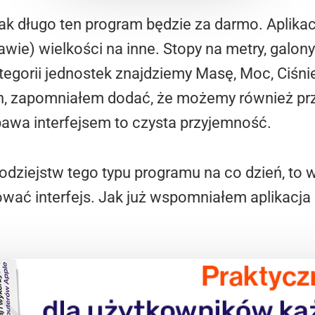
jak długo ten program będzie za darmo. Aplikac
wie) wielkości na inne. Stopy na metry, galony n
egorii jednostek znajdziemy Masę, Moc, Ciśnie
, zapomniałem dodać, że możemy również prze
bawa interfejsem to czysta przyjemność.
brodziejstw tego typu programu na co dzień, to 
wać interfejs. Jak już wspomniałem aplikacj