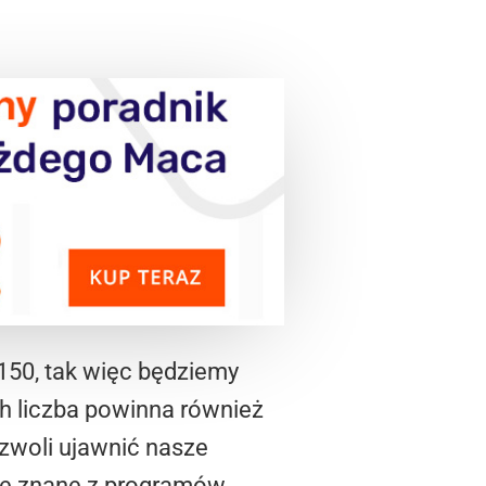
150, tak więc będziemy
ch liczba powinna również
ozwoli ujawnić nasze
ne znane z programów