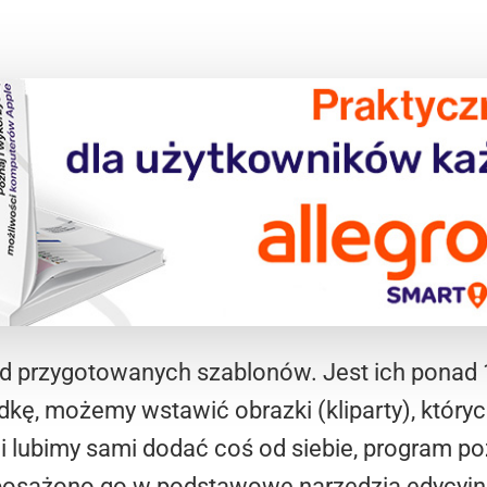
d przygotowanych szablonów. Jest ich ponad 
dkę, możemy wstawić obrazki (kliparty), który
i lubimy sami dodać coś od siebie, program p
yposażono go w podstawowe narzędzia edycyj