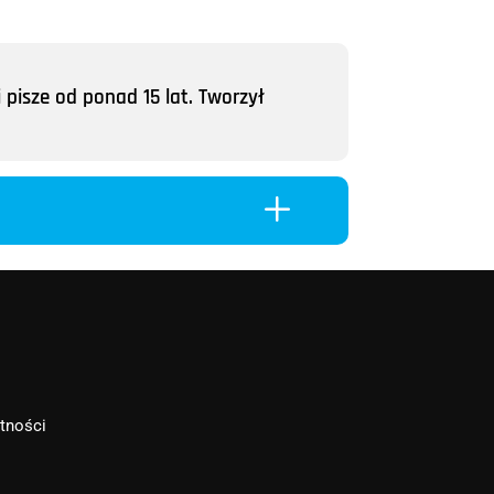
 pisze od ponad 15 lat. Tworzył
L
atności