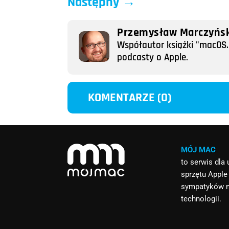
Następny
→
Przemysław Marczyńsk
Współautor książki "macOS. 
podcasty o Apple.
KOMENTARZE (0)
MÓJ MAC
to serwis dla
sprzętu Apple
sympatyków 
technologii.