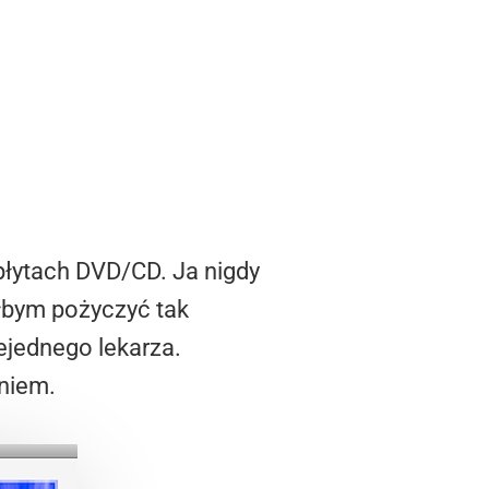
 płytach DVD/CD. Ja nigdy
ałbym pożyczyć tak
iejednego lekarza.
niem.