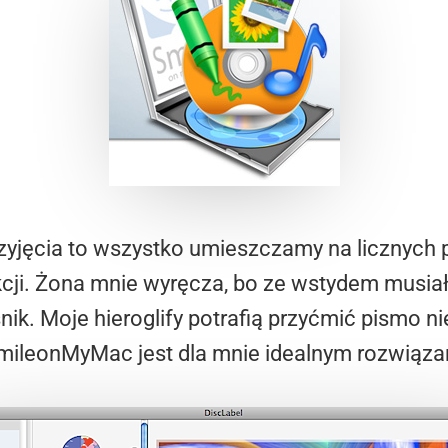
przyjęcia to wszystko umieszczamy na licznych
ukcji. Żona mnie wyręcza, bo ze wstydem musi
nik. Moje hieroglify potrafią przyćmić pismo n
mileonMyMac jest dla mnie idealnym rozwiąza