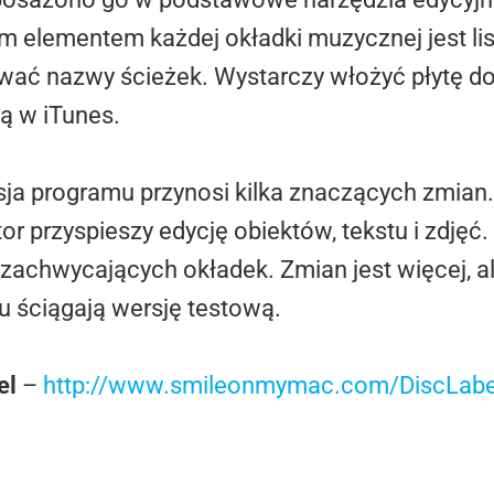
 elementem każdej okładki muzycznej jest lis
wać nazwy ścieżek. Wystarczy włożyć płytę d
ą w iTunes.
sja programu przynosi kilka znaczących zmian.
r przyspieszy edycję obiektów, tekstu i zdję
achwycających okładek. Zmian jest więcej, ale
u ściągają wersję testową.
el
–
http://www.smileonmymac.com/DiscLabe