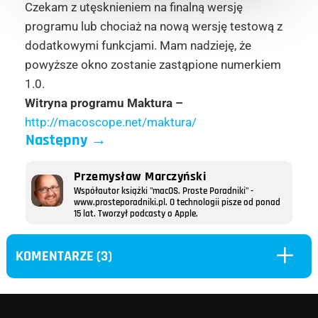
Czekam z utęsknieniem na finalną wersję
programu lub chociaż na nową wersję testową z
dodatkowymi funkcjami. Mam nadzieję, że
powyższe okno zostanie zastąpione numerkiem
1.0.
Witryna programu Maktura –
http://macoscope.net/maktura/
Następny
→
Przemysław Marczyński
Współautor książki "macOS. Proste Poradniki" -
www.prosteporadniki.pl. O technologii pisze od ponad
15 lat. Tworzył podcasty o Apple.
L
KOMENTARZE (3)