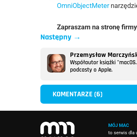
OmniObjectMeter
narzędzie
Zapraszam na stronę firm
Następny
→
Przemysław Marczyńsk
Współautor książki "macOS. 
podcasty o Apple.
KOMENTARZE (6)
MÓJ MAC
to serwis dla