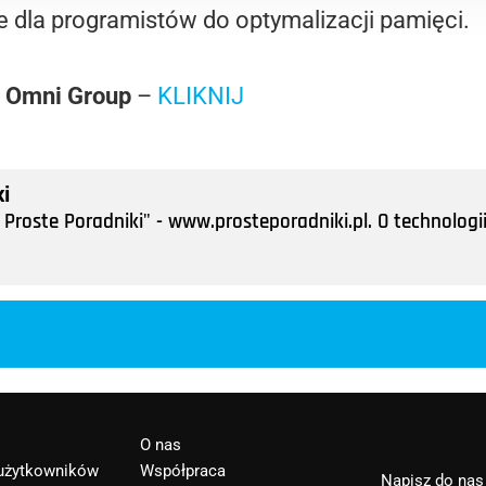
 dla programistów do optymalizacji pamięci.
y Omni Group
–
KLIKNIJ
i
Proste Poradniki" - www.prosteporadniki.pl. O technologii
O nas
 użytkowników
Współpraca
Napisz do nas