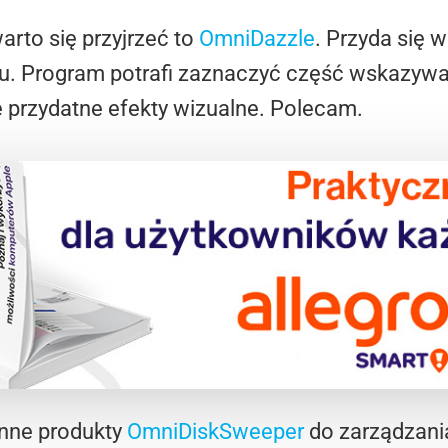
rto się przyjrzeć to
OmniDazzle
. Przyda się 
. Program potrafi zaznaczyć część wskazywa
e przydatne efekty wizualne. Polecam.
nne produkty
OmniDiskSweeper
do zarządzani