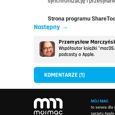
synchronizację i przesyła
Strona programu ShareTo
Następny
→
Przemysław Marczyńsk
Współautor książki "macOS. 
podcasty o Apple.
KOMENTARZE (1)
MÓJ MAC
to serwis dla
sprzętu Apple