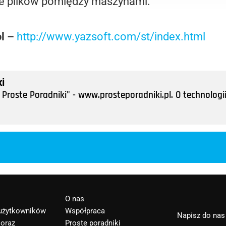
nie plików pomiędzy maszynami.
ol –
http://www.yazsoft.com/st/index.html
i
Proste Poradniki" - www.prosteporadniki.pl. O technologii
O nas
 użytkowników
Współpraca
Napisz do nas
 oraz
Proste poradniki