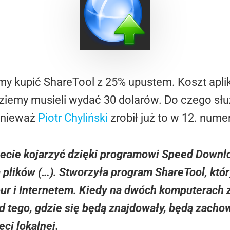
y kupić ShareTool z 25% upustem. Koszt aplika
dziemy musieli wydać 30 dolarów. Do czego słu
ponieważ
Piotr Chyliński
zrobił już to w 12. num
żecie kojarzyć dzięki programowi Speed Down
plików (…). Stworzyła program ShareTool, który
r i Internetem. Kiedy na dwóch komputerach z
d tego, gdzie się będą znajdowały, będą zachow
eci lokalnej.