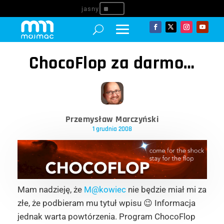
^
ChocoFlop za darmo…
Przemysław Marczyński
1 grudnia 2008
Mam nadzieję, że
M@kowiec
nie będzie miał mi za
złe, że podbieram mu tytuł wpisu 😉 Informacja
jednak warta powtórzenia. Program ChocoFlop