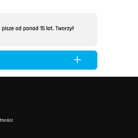
 pisze od ponad 15 lat. Tworzył
L
atności