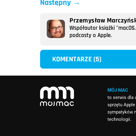
Następny
→
Przemysław Marczyńsk
Współautor książki "macOS. 
podcasty o Apple.
KOMENTARZE (5)
MÓJ MAC
to serwis dla
sprzętu Apple
sympatyków 
technologii.