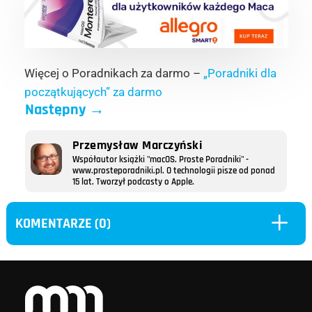
Więcej o Poradnikach za darmo –
„Poradniki dla
początkujących” za darmo
Następny
→
Przemysław Marczyński
Współautor książki "macOS. Proste Poradniki" -
www.prosteporadniki.pl. O technologii pisze od ponad
15 lat. Tworzył podcasty o Apple.
L
KOMENTARZE (0)