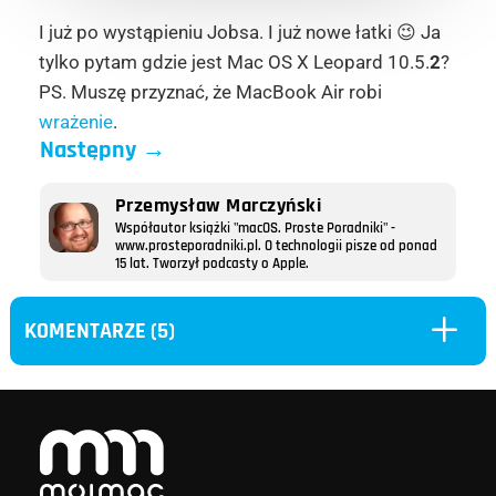
I już po wystąpieniu Jobsa. I już nowe łatki 😉 Ja
tylko pytam gdzie jest Mac OS X Leopard 10.5.
2
?
PS. Muszę przyznać, że MacBook Air robi
wrażenie
.
Następny
→
Przemysław Marczyński
Współautor książki "macOS. Proste Poradniki" -
www.prosteporadniki.pl. O technologii pisze od ponad
15 lat. Tworzył podcasty o Apple.
L
KOMENTARZE (5)