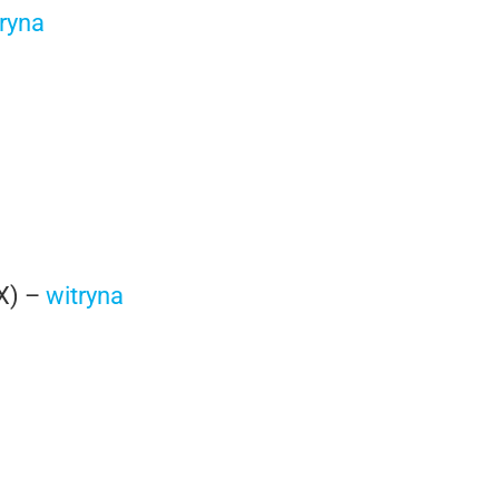
ryna
 X) –
witryna