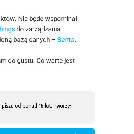
duktów. Nie będę wspominał
hings
do zarządzania
ioną bazą danych –
Bento
.
m do gustu. Co warte jest
 pisze od ponad 15 lat. Tworzył