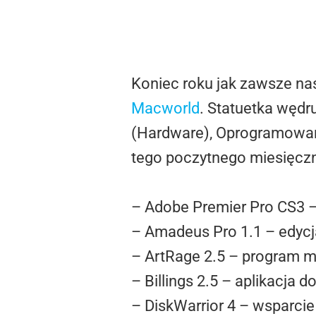
Koniec roku jak zawsze na
Macworld
. Statuetka wędr
(Hardware), Oprogramowani
tego poczytnego miesięczni
– Adobe Premier Pro CS3 –
– Amadeus Pro 1.1 – edycj
– ArtRage 2.5 – program m
– Billings 2.5 – aplikacja 
– DiskWarrior 4 – wsparc