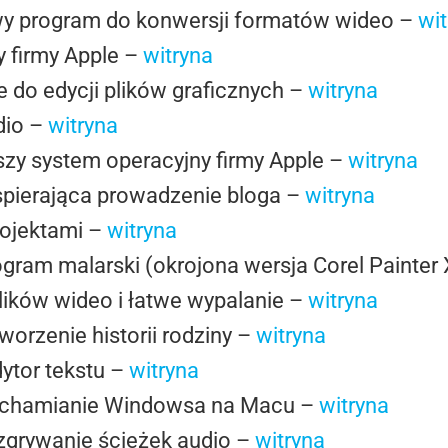
y program do konwersji formatów wideo –
wit
y firmy Apple –
witryna
e do edycji plików graficznych –
witryna
dio –
witryna
zy system operacyjny firmy Apple –
witryna
wspierająca prowadzenie bloga –
witryna
rojektami –
witryna
rogram malarski (okrojona wersja Corel Painter
lików wideo i łatwe wypalanie –
witryna
orzenie historii rodziny –
witryna
ytor tekstu –
witryna
ruchamianie Windowsa na Macu –
witryna
 zgrywanie ścieżek audio –
witryna