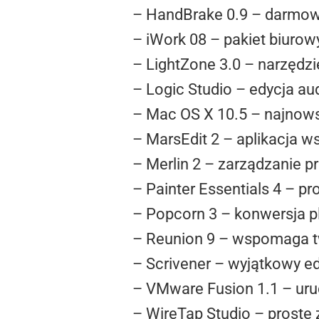
– HandBrake 0.9 – darmow
– iWork 08 – pakiet biurow
– LightZone 3.0 – narzędzi
– Logic Studio – edycja au
– Mac OS X 10.5 – najnows
– MarsEdit 2 – aplikacja 
– Merlin 2 – zarządzanie p
– Painter Essentials 4 – p
– Popcorn 3 – konwersja p
– Reunion 9 – wspomaga tw
– Scrivener – wyjątkowy ed
– VMware Fusion 1.1 – u
– WireTap Studio – proste