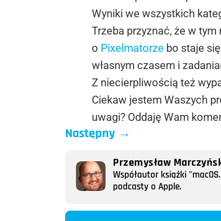
Wyniki we wszystkich kate
Trzeba przyznać, że w tym
o
Pixelmatorze
bo staje si
własnym czasem i zadania
Z niecierpliwością też wyp
Ciekaw jestem Waszych pro
uwagi? Oddaję Wam komen
Następny
→
Przemysław Marczyńsk
Współautor książki "macOS. 
podcasty o Apple.