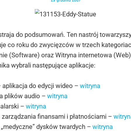
29 grudnia 2007
straja do podsumowań. Ten nastrój towarzyszy
uje co roku do zwycięzców w trzech kategoria
e (Software) oraz Witryna internetowa (Web).
ka wybrali następujące aplikacje:
 aplikacja do edycji wideo –
witryna
a plików audio –
witryna
alarski –
witryna
do zarządzania finansami i płatnościami –
witryn
ie „medyczne” dysków twardych –
witryna