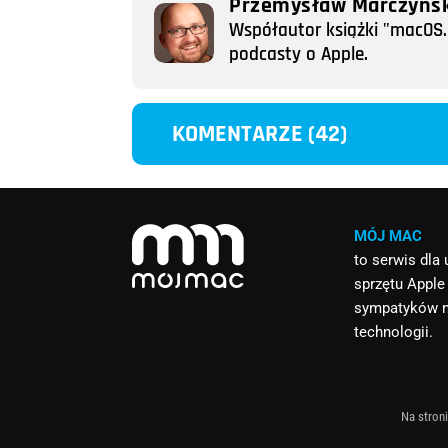
Przemysław Marczyńsk
Współautor książki "macOS. 
podcasty o Apple.
KOMENTARZE (42)
MÓJ MAC
to serwis dla
sprzętu Apple
sympatyków 
technologii.
Na stroni