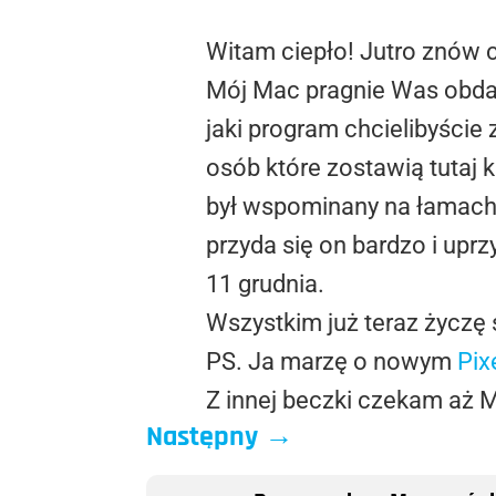
Witam ciepło! Jutro znów c
Mój Mac pragnie Was obda
jaki program chcielibyście
osób które zostawią tutaj k
był wspominany na łamach M
przyda się on bardzo i upr
11 grudnia.
Wszystkim już teraz życzę s
PS. Ja marzę o nowym
Pix
Z innej beczki czekam aż M
Następny
→