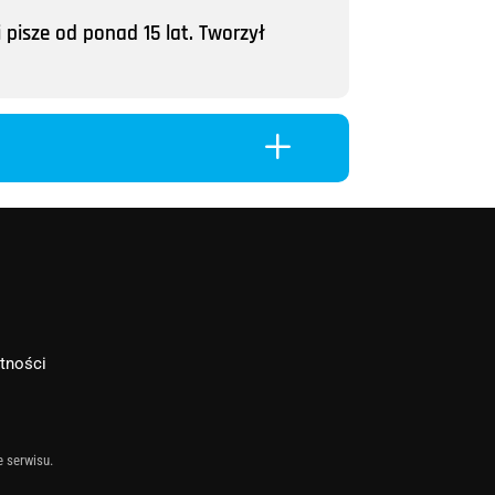
 pisze od ponad 15 lat. Tworzył
L
atności
e serwisu.