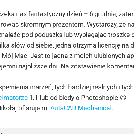
zeka nas fantastyczny dzień – 6 grudnia, zatem
rować skromnym prezentem. Wystarczy, że na
 znaleźć pod poduszka lub wybiegając troszkę 
ilka słów od siebie, jedna otrzyma licencję na
ój Mac. Jest to jedna z moich ulubionych apl
zyjemni najbliższe dni. Na zostawienie komenta
pełnienia marzeń, tych bardziej realnych i tyc
elmatorze
1.1 lub od biedy o Photoshopie 😉
ikołaj ofiaruje mi
AutaCAD Mechanical
.